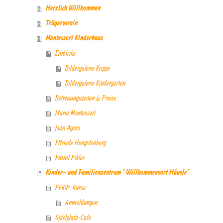
Herzlich Willkommen
Trägerverein
Montessori Kinderhaus
Einblicke
Bildergalerie Krippe
Bildergalerie Kindergarten
Betreuungszeiten & Preise
Maria Montessori
Jean Ayres
Elfriede Hengstenberg
Emmi Pikler
Kinder- und Familienzentrum "Willkommensort Häusle"
PEKiP-Kurse
Anmeldungen
Spielplatz-Cafe